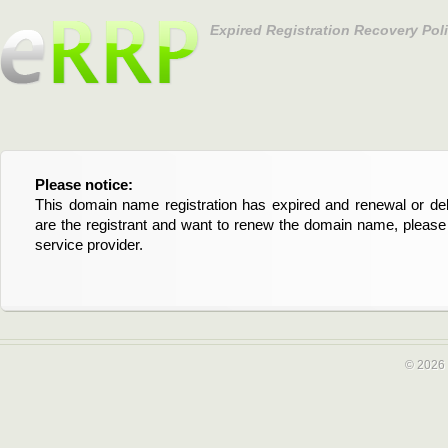
Expired Registration Recovery Pol
Please notice:
Bitte beachten Sie:
This domain name registration has expired and renewal or dele
Diese Domainregistrierung ist abgelaufen und die Verläng
are the registrant and want to renew the domain name, please 
Domain stehen an. Wenn Sie der Registrant sind und di
service provider.
verlängern möchten, kontaktieren Sie bitte Ihren Service-Provid
© 2026