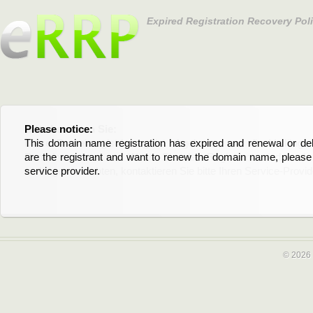
Expired Registration Recovery Pol
Please notice:
Bitte beachten Sie:
This domain name registration has expired and renewal or dele
Diese Domainregistrierung ist abgelaufen und die Verläng
are the registrant and want to renew the domain name, please 
Domain stehen an. Wenn Sie der Registrant sind und di
service provider.
verlängern möchten, kontaktieren Sie bitte Ihren Service-Provid
© 2026