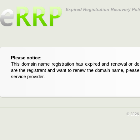
Expired Registration Recovery Pol
Please notice:
Bitte beachten Sie:
This domain name registration has expired and renewal or dele
Diese Domainregistrierung ist abgelaufen und die Verläng
are the registrant and want to renew the domain name, please 
Domain stehen an. Wenn Sie der Registrant sind und di
service provider.
verlängern möchten, kontaktieren Sie bitte Ihren Service-Provid
© 2026